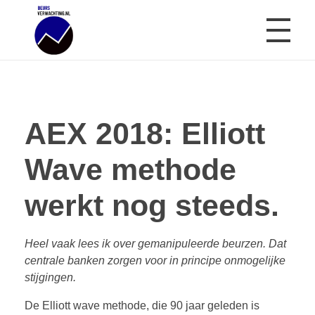
AEX ANALYSE
Beursverwachting.nl
Uw Navigatie Voor Financiële Markten
AEX 2018: Elliott
ARCHIEF AEX GRAFIEK
Wave methode
werkt nog steeds.
BEURSCRASH RISICOMETER
Heel vaak lees ik over gemanipuleerde beurzen. Dat
REVIEWS
centrale banken zorgen voor in principe onmogelijke
stijgingen.
De Elliott wave methode, die 90 jaar geleden is
OVER MIJ