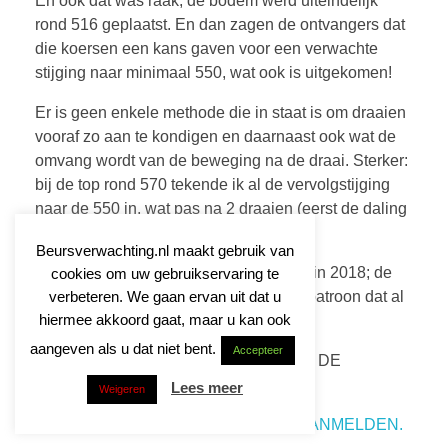
En ook dat was raak, de bodem werd uiteindelijk
rond 516 geplaatst. En dan zagen de ontvangers dat
die koersen een kans gaven voor een verwachte
stijging naar minimaal 550, wat ook is uitgekomen!
Er is geen enkele methode die in staat is om draaien
vooraf zo aan te kondigen en daarnaast ook wat de
omvang wordt van de beweging na de draai. Sterker:
bij de top rond 570 tekende ik al de vervolgstijging
naar de 550 in, wat pas na 2 draaien (eerst de daling
en daarna de stijging) zou gebeuren.
Beursverwachting.nl maakt gebruik van
En dat gebeurde dus allemaal gewoon in 2018; de
cookies om uw gebruikservaring te
verbeteren. We gaan ervan uit dat u
AEX volgde gewoon netjes een Elliott patroon dat al
hiermee akkoord gaat, maar u kan ook
90 jaar bestaat.
aangeven als u dat niet bent.
Accepteer
BLIJF OP DE HOOGTE VAN DE
VERWACHTINGEN.
Lees meer
Weigeren
KLIK HIER VOOR MEER INFO EN AANMELDEN.