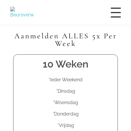
Beursverwachting.nl
Uw Navigatie Voor Financiële Markten
Aanmelden ALLES 5x Per
Week
10 Weken
*Ieder Weekend
*Dinsdag
*Woensdag
*Donderdag
*Vrijdag