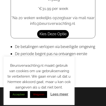
*€31,99 per week
*Na 20 weken wekelijks opzegbaar via mail naar
info@beursverwachting.nl
Kies Deze Optie
De betalingen verlopen via beveiligde omgeving
De periode begint pas na ontvangen eerste
verwachting
Beursverwachting.nl maakt gebruik
van cookies om uw gebruikservaring
te verbeteren. We gaan ervan uit dat u
hiermee akkoord gaat, maar u kan ook
aangeven als u dat niet bent.
Lees meer
Accepteer
Weigeren
© 2026 | Beursverwachting.nl |
Alle Rechten Voorbehouden