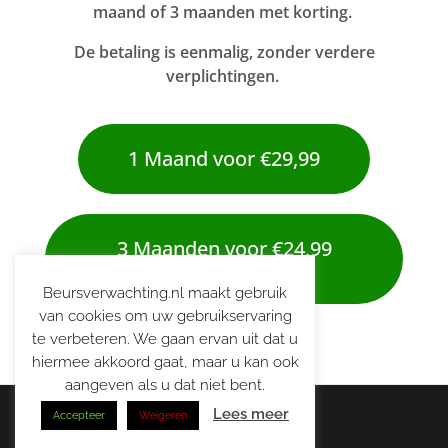
maand of 3 maanden met korting.
De betaling is eenmalig, zonder verdere
verplichtingen.
1 Maand voor €29,99
3 Maanden voor €24,99
p.m.
Beursverwachting.nl maakt gebruik
van cookies om uw gebruikservaring
te verbeteren. We gaan ervan uit dat u
hiermee akkoord gaat, maar u kan ook
aangeven als u dat niet bent.
Lees meer
Accepteer
Weigeren
© 2026 | Beursverwachting.nl |
Alle Rechten Voorbehouden