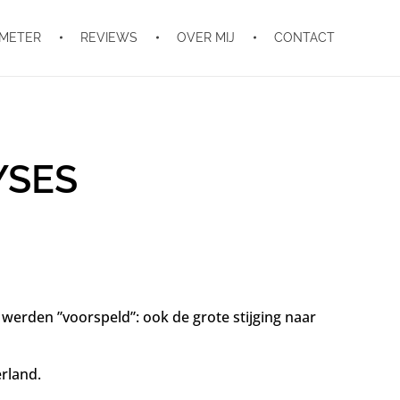
OMETER
REVIEWS
OVER MIJ
CONTACT
YSES
e werden ”voorspeld”: ook de grote stijging naar
rland.