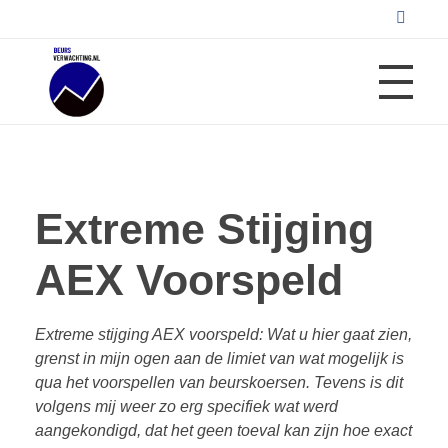
AEX ANALYSE
Beursverwachting.nl
Uw Navigatie Voor Financiële Markten
Extreme Stijging
ARCHIEF AEX GRAFIEK
AEX Voorspeld
BEURSCRASH RISICOMETER
Extreme stijging AEX voorspeld: Wat u hier gaat zien,
grenst in mijn ogen aan de limiet van wat mogelijk is
qua het voorspellen van beurskoersen. Tevens is dit
REVIEWS
volgens mij weer zo erg specifiek wat werd
aangekondigd, dat het geen toeval kan zijn hoe exact