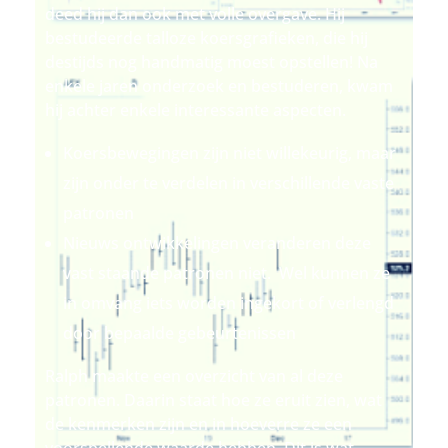
deed hij dan ook met volle overgave. Hij
bestudeerde talloze koersgrafieken, die hij
destijds nog handmatig moest opstellen! Na
enkele jaren onderzoek en bestuderen, kwam
hij achter enkele interessante aspecten.
Koersbewegingen zijn niet willekeurig, maar
zijn onder te verdelen in verschillende vaste
patronen
Nieuws ontwikkelingen veranderen deze
vast staande patronen niet. Wel kunnen ze
in omvang iets worden ingekort of verlengd
door bepaalde gebeurtenissen
Ralph maakte een overzicht van al deze
patronen. Daarin staat hoe ze eruit zien, wat
de kenmerken zijn en in hoeverre ze een