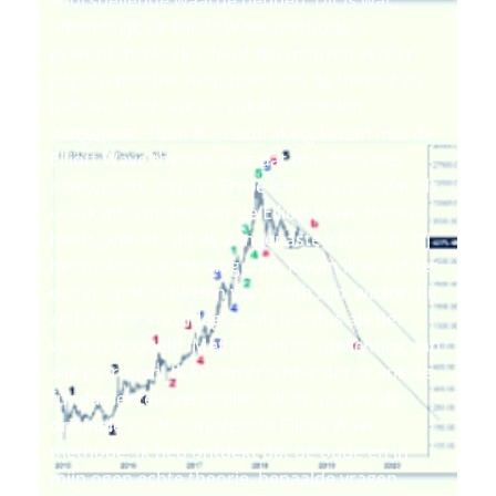
voorspellende waarde hebben. Dit is wat
uiteindelijk de Elliott Wave methode is
geworden. Na zijn dood zijn mensen verder
gegaan met het toepassen van de theorie en
hebben deze ook op enkele gebieden
aangepast. Toen ik in aanraking kwam met de
Elliott Wave theorie, was dat ook deze iets
aangepaste variant. En de kans is groot dat als
u ook informatie over de Elliott Wave theorie
heeft gelezen, dit de aangepaste variant is. Bij
het maken van de biografie, kwam ik er achter
dat er oude artikelen van Ralph zijn, waarin hij
zelf de theorie uitlegt zoals het dus als het
ware is bedoeld. Met daarbij de toelichting van
alle patronen. Ik kwam erachter dat er enkele
fundamentele verschillen zitten tussen de
originele en de aangepaste Elliott Wave
methode. Ik heb ontdekt dat de oude en in
mijn ogen echte theorie, bepaalde vragen