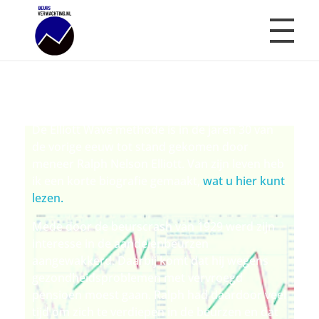
Introductie Elliott Wave
Beursverwachting.nl
Uw Navigatie Voor Financiële Markten
De Elliott Wave methode is in de jaren 30 van
de vorige eeuw tot stand gekomen door
meneer Ralph Nelson Elliott. Van zijn leven heb
ik een korte biografie gemaakt,
wat u hier kunt
lezen.
Mede door de beurscrash van 1929 werd zijn
interesse in de aandelenbeurzen
aangewakkerd. Daarbij komt dat hij wegens
gezondheidsproblemen met vervroegd
pensioen moest gaan. Ralph had daardoor veel
tijd om zich te verdiepen in de beurzen en dat