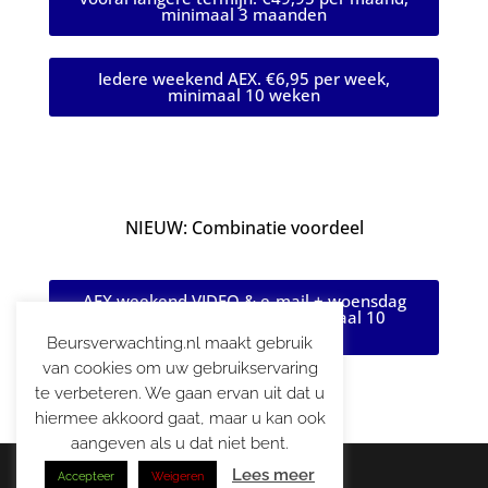
minimaal 3 maanden
Iedere weekend AEX. €6,95 per week,
minimaal 10 weken
NIEUW: Combinatie voordeel
AEX weekend VIDEO & e-mail + woensdag
e-mail. €9,95 per week, minimaal 10
weken
Beursverwachting.nl maakt gebruik
van cookies om uw gebruikservaring
te verbeteren. We gaan ervan uit dat u
hiermee akkoord gaat, maar u kan ook
aangeven als u dat niet bent.
Lees meer
Accepteer
Weigeren
© 2026 | Beursverwachting.nl |