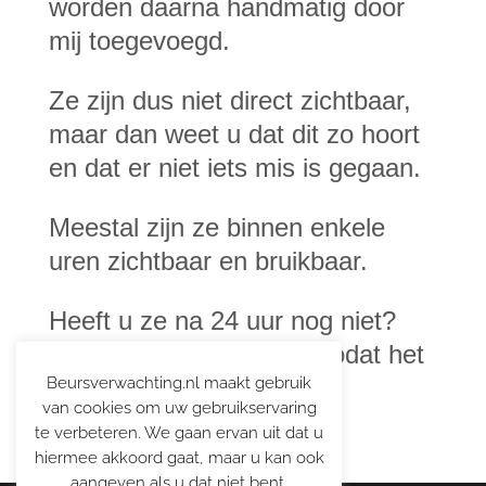
worden daarna handmatig door
mij toegevoegd.
Ze zijn dus niet direct zichtbaar,
maar dan weet u dat dit zo hoort
en dat er niet iets mis is gegaan.
Meestal zijn ze binnen enkele
uren zichtbaar en bruikbaar.
Heeft u ze na 24 uur nog niet?
Stuur dan wel een mail zodat het
Beursverwachting.nl maakt gebruik
wordt geregeld.
van cookies om uw gebruikservaring
te verbeteren. We gaan ervan uit dat u
hiermee akkoord gaat, maar u kan ook
aangeven als u dat niet bent.