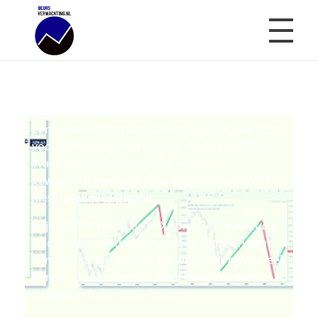
10% Stijging AEX Voorspeld
Beursverwachting.nl
Uw Navigatie Voor Financiële Markten
Een forse stijging van 10% op de AEX was juist
voorspeld. Hoe mijn volgers dankzij de Elliott
Wave methode vroegtijdig werden
gewaarschuwd voor deze stijging van de AEX
leest u op deze pagina.
In juni 2013 stond de AEX rond 340. Vanuit de
Elliott Wave methode waren er signalen van
een geplaatste bodem. De weg naar boven leek
hervat. Onderstaande afbeelding laat een
analyse van die periode zien.