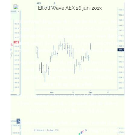
De verwachting was dus dat de AEX door zou
stijgen tot boven de top rond 373 van enkele
weken eerder. Een signaal daarvoor was dat de
daling vanaf de 373 top uit 3 fases bestond (a,
b en c), binnen een evenwijdig trendkanaal.
Het eindpunt van de golf c fase werd mooi
rond de onderzijde van dit trendkanaal
geplaatst. Daarmee stond een volledige
correctie op de grafiek.
Toen daarna de koers ook duidelijk begon te
stijgen, waren dat dus signalen dat de daling
hoogstwaarschijnlijk voorbij was.
Onderstaande grafiek laat zien hoe dit juist
was en dat de AEX inderdaad op weg was naar