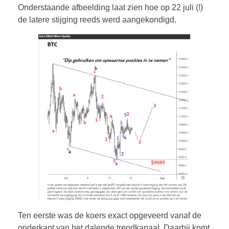
Onderstaande afbeelding laat zien hoe op 22 juli (!)
de latere stijging reeds werd aangekondigd.
OVER MIJ
CONTACT
Ten eerste was de koers exact opgeveerd vanaf de
onderkant van het dalende trendkanaal. Daarbij komt