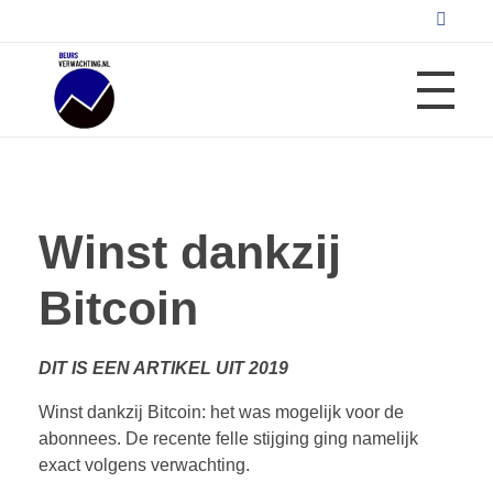
AEX ANALYSE
Beursverwachting.nl
Uw Navigatie Voor Financiële Markten
Winst dankzij
ARCHIEF AEX GRAFIEK
Bitcoin
BEURSCRASH RISICOMETER
DIT IS EEN ARTIKEL UIT 2019
Winst dankzij Bitcoin: het was mogelijk voor de
abonnees. De recente felle stijging ging namelijk
REVIEWS
exact volgens verwachting.