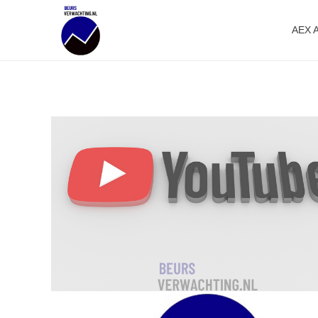
AEX 
Beursverwachting.nl
Uw Navigatie Voor Financiële Markten