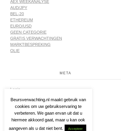
AEX WEEKANALYSE
AUD/JPY
BEL-20
ETHEREUM
EURO/USD
GEEN CATEGORIE
GRATIS VERWACHTINGEN
MARKTBESPREKING
OLIE
META
Login
Vermeldingen feed
Beursverwachting.nl maakt gebruik van
Reacties feed
cookies om uw gebruikservaring te
WordPress.org
verbeteren. We gaan ervan uit dat u
hiermee akkoord gaat, maar u kan ook
aangeven als u dat niet bent.
Accepteer