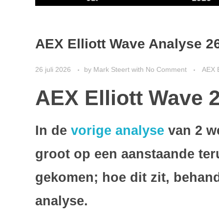
AEX Elliott Wave Analyse 26
26 juli 2026
by
Mark Steert
with
No Comment
AEX E
AEX Elliott Wave 2
In de
vorige analyse
van 2 w
groot op een aanstaande teru
gekomen; hoe dit zit, behand
analyse.