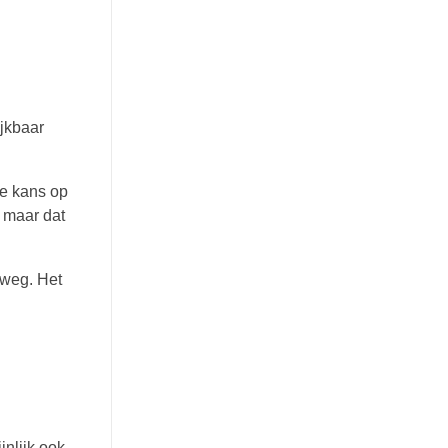
ijkbaar
de kans op
, maar dat
r weg. Het
jnlijk ook