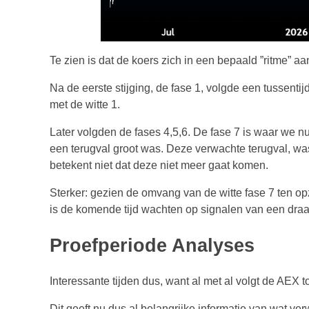
Te zien is dat de koers zich in een bepaald ”ritme” aa
Na de eerste stijging, de fase 1, volgde een tussentij
met de witte 1.
Later volgden de fases 4,5,6. De fase 7 is waar we nu 
een terugval groot was. Deze verwachte terugval, was 
betekent niet dat deze niet meer gaat komen.
Sterker: gezien de omvang van de witte fase 7 ten opzi
is de komende tijd wachten op signalen van een draai 
Proefperiode Analyses
Interessante tijden dus, want al met al volgt de AEX 
Dit geeft nu dus al belangrijke informatie van wat ve