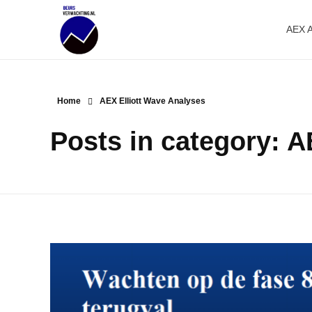
AEX 
Beursverwachting.nl
Uw Navigatie Voor Financiële Markten
Home
AEX Elliott Wave Analyses
Posts in category: A