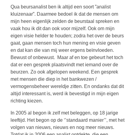
Qua beursanalist ben ik altijd een soort ”analist
kluizenaar”. Daarmee bedoel ik dat de mensen om
mijn heen eigenlijk zelden de beurstaal spreken en
vaak hou ik dit dan ook voor mijzelf. Ook om mijn
eigen visie helder te houden; zodra het over de beurs
gaat, gaan mensen toch hun mening en visie geven
en dat kan die van mij weer ergens beïnvloeden.
Bewust of onbewust. Maar af en toe gebeurt het toch
dat er een gesprek plaatsvindt met iemand over de
beurzen. Zo ook afgelopen weekend. Een gesprek
met mensen die diep in het bankwezen /
vermogensbeheer wereldje zitten. En ondanks dat dit
altijd interessant is, werd ik bevestigd in mijn eigen
richting kiezen.
In 2005 al begon ik zelf met beleggen, op 18 jarige
leeftijd. Het begon op de ‘’standaard manier’’, met het
volgen van nieuws, nieuws en nog meer nieuws.
Totdat ik in 2006 een analist ontdekte, die een