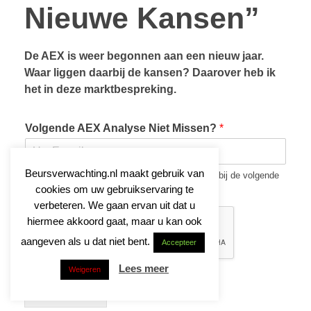
Nieuwe Kansen”
De AEX is weer begonnen aan een nieuw jaar.
Waar liggen daarbij de kansen? Daarover heb ik
het in deze marktbespreking.
Volgende AEX Analyse Niet Missen?
*
Beursverwachting.nl maakt gebruik van
Vul uw e-mail adres in en ontvang direct bericht bij de volgende
AEX analyse!
cookies om uw gebruikservaring te
verbeteren. We gaan ervan uit dat u
hiermee akkoord gaat, maar u kan ook
aangeven als u dat niet bent.
Accepteer
Lees meer
Weigeren
Aanmelden