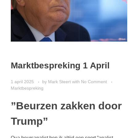
Marktbespreking 1 April
1 april 2025
by
Mark Steert
with
No Comment
Marktbespreking
”Beurzen zakken door
Trump”
Qua beursanalist ben ik altijd een soort ”analist