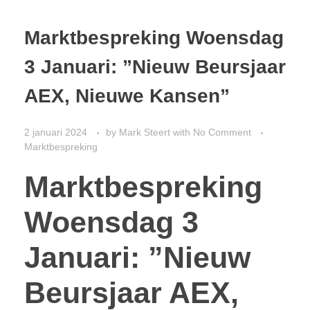
Marktbespreking Woensdag
3 Januari: ”Nieuw Beursjaar
AEX, Nieuwe Kansen”
2 januari 2024
by
Mark Steert
with
No Comment
Marktbespreking
Marktbespreking
Woensdag 3
Januari: ”Nieuw
Beursjaar AEX,