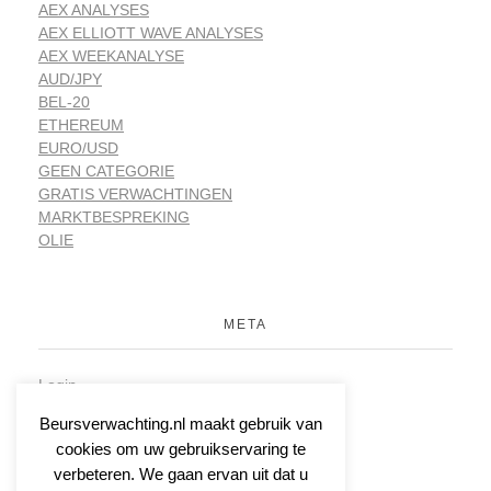
AEX ANALYSES
AEX ELLIOTT WAVE ANALYSES
AEX WEEKANALYSE
AUD/JPY
BEL-20
ETHEREUM
EURO/USD
GEEN CATEGORIE
GRATIS VERWACHTINGEN
MARKTBESPREKING
OLIE
META
Login
Vermeldingen feed
Beursverwachting.nl maakt gebruik van
Reacties feed
cookies om uw gebruikservaring te
WordPress.org
verbeteren. We gaan ervan uit dat u