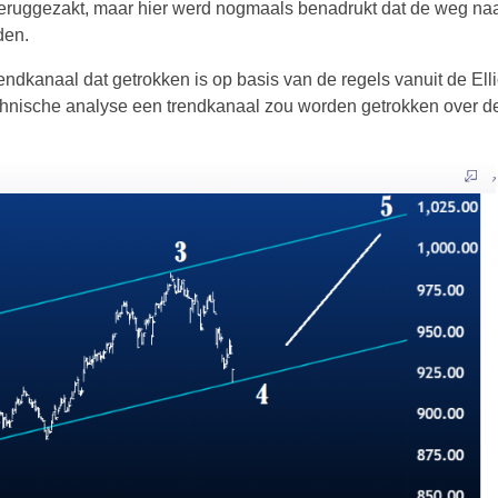
teruggezakt, maar hier werd nogmaals benadrukt dat de weg na
den.
rendkanaal dat getrokken is op basis van de regels vanuit de Ell
echnische analyse een trendkanaal zou worden getrokken over d