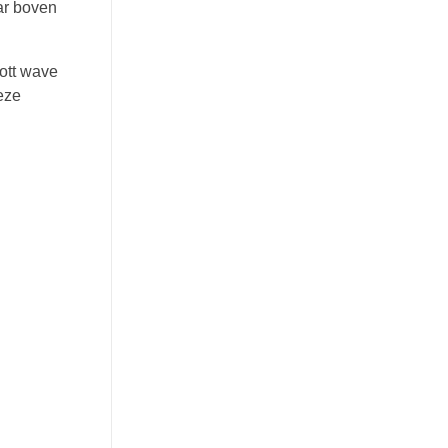
ar boven
iott wave
eze