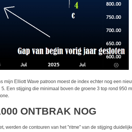
ns mijn Elliott Wave patroon moest de index echter nog een nie
e 5. Een stijging die minimaal boven de groene 3 top rond 950 
zone.
1000 ONTBRAK NOG
 werden de contouren van het ”ritme” van de stijging duidelijk