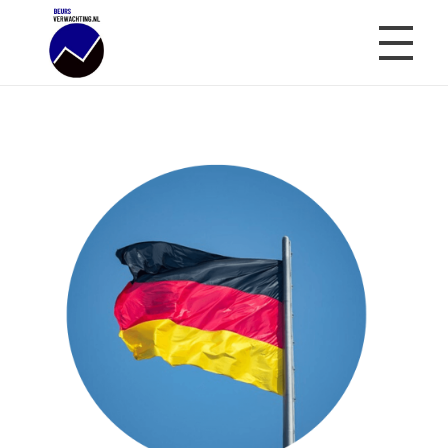
Beursverwachting.nl
Uw Navigatie Voor Financiële Markten