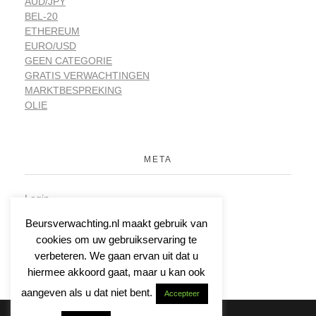
AUD/JPY
BEL-20
ETHEREUM
EURO/USD
GEEN CATEGORIE
GRATIS VERWACHTINGEN
MARKTBESPREKING
OLIE
META
Login
Vermeldingen feed
Beursverwachting.nl maakt gebruik van
Reacties feed
cookies om uw gebruikservaring te
WordPress.org
verbeteren. We gaan ervan uit dat u
hiermee akkoord gaat, maar u kan ook
aangeven als u dat niet bent.
Accepteer