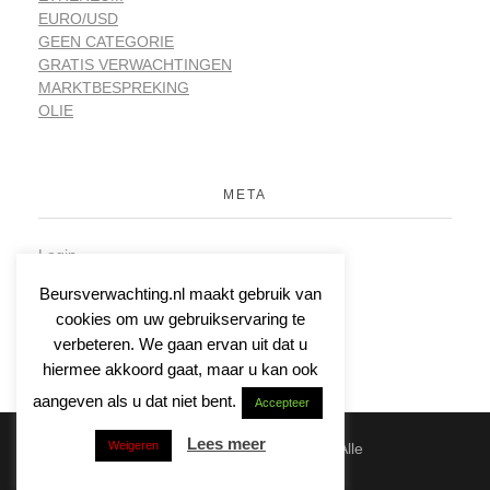
EURO/USD
GEEN CATEGORIE
GRATIS VERWACHTINGEN
MARKTBESPREKING
OLIE
META
Login
Vermeldingen feed
Beursverwachting.nl maakt gebruik van
Reacties feed
cookies om uw gebruikservaring te
WordPress.org
verbeteren. We gaan ervan uit dat u
hiermee akkoord gaat, maar u kan ook
aangeven als u dat niet bent.
Accepteer
Lees meer
Weigeren
© 2026 | Beursverwachting.nl | Alle
Rechten Voorbehouden