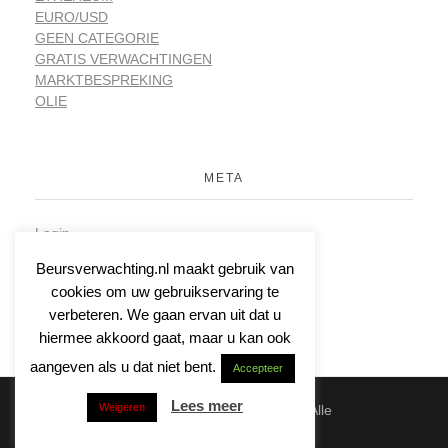
EURO/USD
GEEN CATEGORIE
GRATIS VERWACHTINGEN
MARKTBESPREKING
OLIE
META
Login
Vermeldingen feed
Beursverwachting.nl maakt gebruik van
Reacties feed
cookies om uw gebruikservaring te
WordPress.org
verbeteren. We gaan ervan uit dat u
hiermee akkoord gaat, maar u kan ook
aangeven als u dat niet bent.
Accepteer
Lees meer
Weigeren
© 2026 | Beursverwachting.nl | Alle
Rechten Voorbehouden