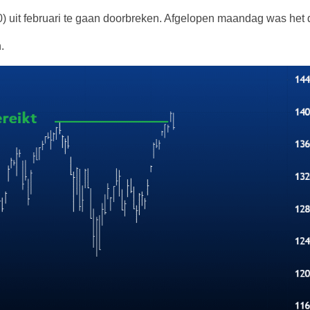
0) uit februari te gaan doorbreken. Afgelopen maandag was het 
.