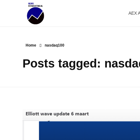
AEX 
Beursverwachting.nl
Uw Navigatie Voor Financiële Markten
Home
nasdaq100
Posts tagged: nasd