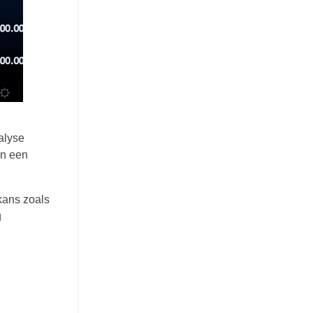
alyse
en een
kans zoals
g