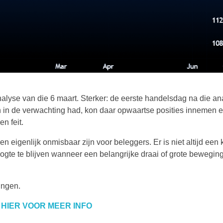
alyse van die 6 maart. Sterker: de eerste handelsdag na die an
in de verwachting had, kon daar opwaartse posities innemen 
n feit.
 eigenlijk onmisbaar zijn voor beleggers. Er is niet altijd een 
 hoogte te blijven wanneer een belangrijke draai of grote bewegin
tingen.
 HIER VOOR MEER INFO