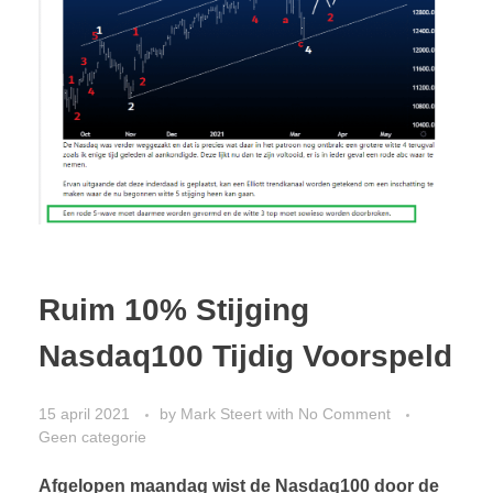
CONTACT
Ruim 10% Stijging
Nasdaq100 Tijdig Voorspeld
15 april 2021
by
Mark Steert
with
No Comment
Geen categorie
Afgelopen maandag wist de Nasdaq100 door de