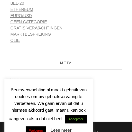
BEL-20
ETHEREUM
EURO/USD
GEEN CATEGORIE
GRATIS VERWACHTINGEN
MARKTBESPREKING
OLIE
META
Login
Vermeldingen feed
Beursverwachting.nl maakt gebruik van
Reacties feed
cookies om uw gebruikservaring te
WordPress.org
verbeteren. We gaan ervan uit dat u
hiermee akkoord gaat, maar u kan ook
aangeven als u dat niet bent.
Accepteer
Lees meer
Weigeren
© 2026 | Beursverwachting.nl | Alle