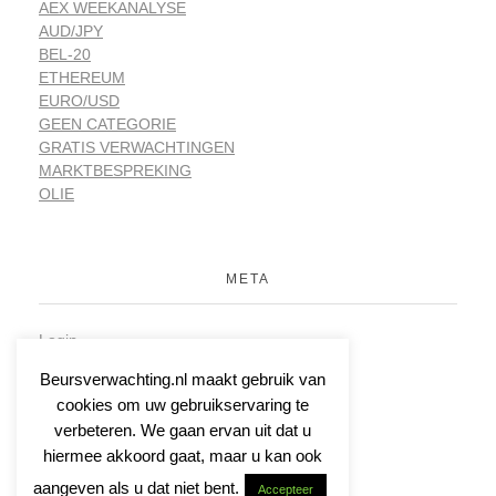
AEX WEEKANALYSE
AUD/JPY
BEL-20
ETHEREUM
EURO/USD
GEEN CATEGORIE
GRATIS VERWACHTINGEN
MARKTBESPREKING
OLIE
META
Login
Vermeldingen feed
Beursverwachting.nl maakt gebruik van
Reacties feed
cookies om uw gebruikservaring te
WordPress.org
verbeteren. We gaan ervan uit dat u
hiermee akkoord gaat, maar u kan ook
aangeven als u dat niet bent.
Accepteer