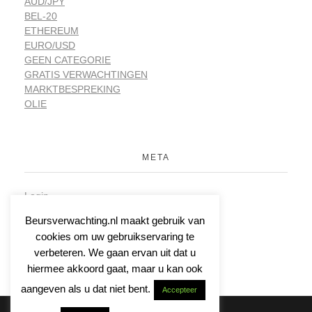
AUD/JPY
BEL-20
ETHEREUM
EURO/USD
GEEN CATEGORIE
GRATIS VERWACHTINGEN
MARKTBESPREKING
OLIE
META
Login
Vermeldingen feed
Beursverwachting.nl maakt gebruik van
Reacties feed
cookies om uw gebruikservaring te
WordPress.org
verbeteren. We gaan ervan uit dat u
hiermee akkoord gaat, maar u kan ook
aangeven als u dat niet bent.
Accepteer