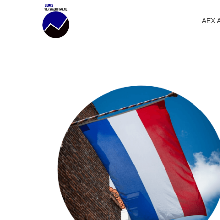
AEX 
Beursverwachting.nl
Uw Navigatie Voor Financiële Markten