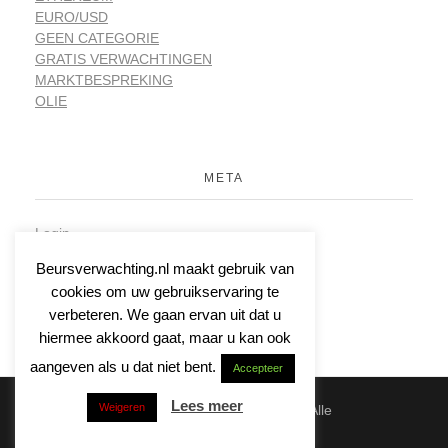
EURO/USD
GEEN CATEGORIE
GRATIS VERWACHTINGEN
MARKTBESPREKING
OLIE
META
Login
Vermeldingen feed
Beursverwachting.nl maakt gebruik van
Reacties feed
cookies om uw gebruikservaring te
WordPress.org
verbeteren. We gaan ervan uit dat u
hiermee akkoord gaat, maar u kan ook
aangeven als u dat niet bent.
Accepteer
Lees meer
Weigeren
© 2026 | Beursverwachting.nl | Alle
Rechten Voorbehouden