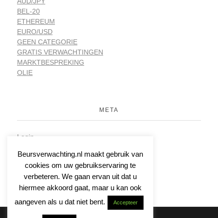
AUD/JPY
BEL-20
ETHEREUM
EURO/USD
GEEN CATEGORIE
GRATIS VERWACHTINGEN
MARKTBESPREKING
OLIE
META
Login
Vermeldingen feed
Beursverwachting.nl maakt gebruik van
Reacties feed
cookies om uw gebruikservaring te
WordPress.org
verbeteren. We gaan ervan uit dat u
hiermee akkoord gaat, maar u kan ook
aangeven als u dat niet bent.
Accepteer