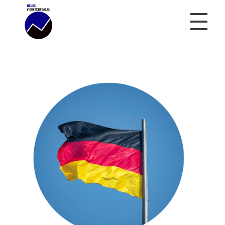
Beursverwachting.nl
Uw Navigatie Voor Financiële Markten