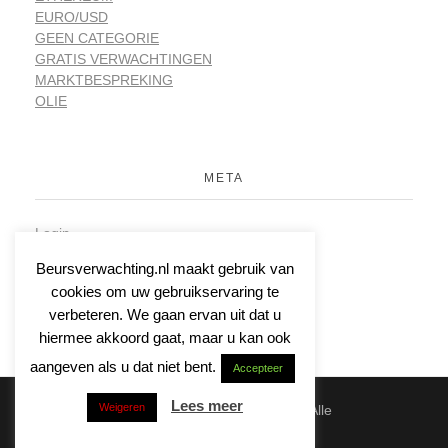
EURO/USD
GEEN CATEGORIE
GRATIS VERWACHTINGEN
MARKTBESPREKING
OLIE
META
Login
Vermeldingen feed
Beursverwachting.nl maakt gebruik van
Reacties feed
cookies om uw gebruikservaring te
WordPress.org
verbeteren. We gaan ervan uit dat u
hiermee akkoord gaat, maar u kan ook
aangeven als u dat niet bent.
Accepteer
Lees meer
Weigeren
© 2026 | Beursverwachting.nl | Alle
Rechten Voorbehouden