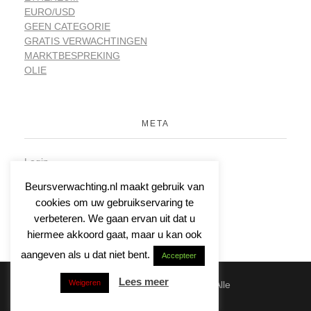
EURO/USD
GEEN CATEGORIE
GRATIS VERWACHTINGEN
MARKTBESPREKING
OLIE
META
Login
Vermeldingen feed
Beursverwachting.nl maakt gebruik van
Reacties feed
cookies om uw gebruikservaring te
WordPress.org
verbeteren. We gaan ervan uit dat u
hiermee akkoord gaat, maar u kan ook
aangeven als u dat niet bent.
Accepteer
Lees meer
Weigeren
© 2026 | Beursverwachting.nl | Alle
Rechten Voorbehouden