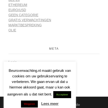
ETHEREUM
EURO/USD
GEEN CATEGORIE
GRATIS VERWACHTINGEN
MARKTBESPREKING
OLIE
META
Login
Vermeldingen feed
Beursverwachting.nl maakt gebruik van
Reacties feed
cookies om uw gebruikservaring te
WordPress.org
verbeteren. We gaan ervan uit dat u
hiermee akkoord gaat, maar u kan ook
aangeven als u dat niet bent.
Accepteer
Lees meer
Weigeren
© 2026 | Beursverwachting.nl | Alle