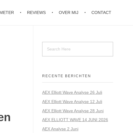
OMETER
REVIEWS
OVER MIJ
CONTACT
RECENTE BERICHTEN
AEX Elliott Wave Analyse 26 Juli
AEX Elliott Wave Analyse 12 Juli
AEX Elliott Wave Analyse 28 Juni
en
AEX ELLIOTT WAVE 14 JUNI 2026
AEX Analyse 2 Juni