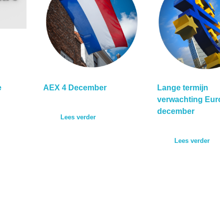
e
AEX 4 December
Lange termijn
verwachting Eur
december
Lees verder
Lees verder