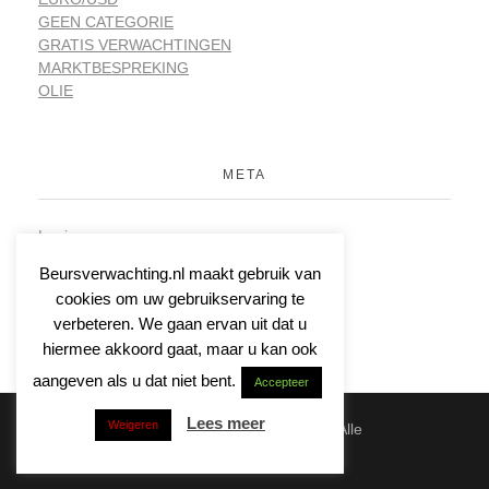
GEEN CATEGORIE
GRATIS VERWACHTINGEN
MARKTBESPREKING
OLIE
META
Login
Vermeldingen feed
Beursverwachting.nl maakt gebruik van
Reacties feed
cookies om uw gebruikservaring te
WordPress.org
verbeteren. We gaan ervan uit dat u
hiermee akkoord gaat, maar u kan ook
aangeven als u dat niet bent.
Accepteer
Lees meer
Weigeren
© 2026 | Beursverwachting.nl | Alle
Rechten Voorbehouden