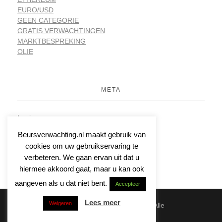
EURO/USD
GEEN CATEGORIE
GRATIS VERWACHTINGEN
MARKTBESPREKING
OLIE
META
Login
Vermeldingen feed
Beursverwachting.nl maakt gebruik van
Reacties feed
cookies om uw gebruikservaring te
WordPress.org
verbeteren. We gaan ervan uit dat u
hiermee akkoord gaat, maar u kan ook
aangeven als u dat niet bent.
Accepteer
Lees meer
Weigeren
© 2026 | Beursverwachting.nl | Alle
Rechten Voorbehouden