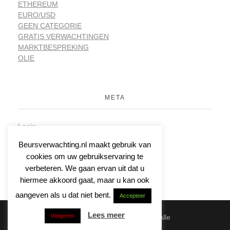
ETHEREUM
EURO/USD
GEEN CATEGORIE
GRATIS VERWACHTINGEN
MARKTBESPREKING
OLIE
META
Login
Vermeldingen feed
Beursverwachting.nl maakt gebruik van
Reacties feed
cookies om uw gebruikservaring te
WordPress.org
verbeteren. We gaan ervan uit dat u
hiermee akkoord gaat, maar u kan ook
aangeven als u dat niet bent.
Accepteer
Lees meer
Weigeren
© 2026 | Beursverwachting.nl | Alle
Rechten Voorbehouden