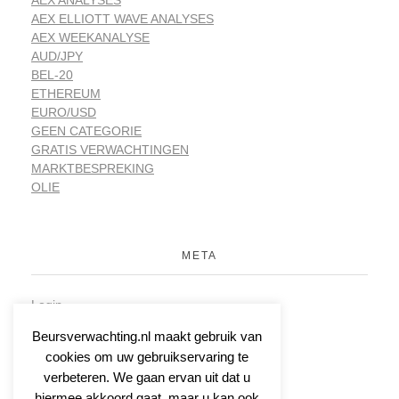
AEX ELLIOTT WAVE ANALYSES
AEX WEEKANALYSE
AUD/JPY
BEL-20
ETHEREUM
EURO/USD
GEEN CATEGORIE
GRATIS VERWACHTINGEN
MARKTBESPREKING
OLIE
META
Login
Vermeldingen feed
Beursverwachting.nl maakt gebruik van
Reacties feed
cookies om uw gebruikservaring te
WordPress.org
verbeteren. We gaan ervan uit dat u
hiermee akkoord gaat, maar u kan ook