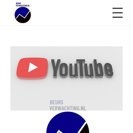
Beursverwachting.nl
Uw Navigatie Voor Financiële Markten