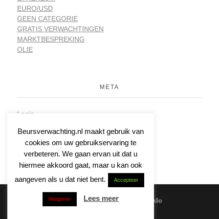
EURO/USD
GEEN CATEGORIE
GRATIS VERWACHTINGEN
MARKTBESPREKING
OLIE
META
Login
Vermeldingen feed
Beursverwachting.nl maakt gebruik van
Reacties feed
cookies om uw gebruikservaring te
WordPress.org
verbeteren. We gaan ervan uit dat u
hiermee akkoord gaat, maar u kan ook
aangeven als u dat niet bent.
Accepteer
Lees meer
Weigeren
© 2026 | Beursverwachting.nl | Alle
Rechten Voorbehouden