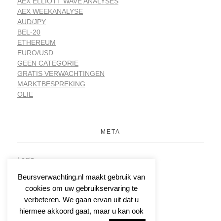
AEX ELLIOTT WAVE ANALYSES
AEX WEEKANALYSE
AUD/JPY
BEL-20
ETHEREUM
EURO/USD
GEEN CATEGORIE
GRATIS VERWACHTINGEN
MARKTBESPREKING
OLIE
META
Login
Vermeldingen feed
Beursverwachting.nl maakt gebruik van
Reacties feed
cookies om uw gebruikservaring te
WordPress.org
verbeteren. We gaan ervan uit dat u
hiermee akkoord gaat, maar u kan ook