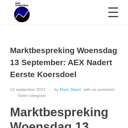
AEX ANALYSE
Beursverwachting.nl
Uw Navigatie Voor Financiële Markten
Marktbespreking Woensdag
ARCHIEF AEX GRAFIEK
13 September: AEX Nadert
Eerste Koersdoel
BEURSCRASH RISICOMETER
13 september 2023
by
Mark Steert
with
no comment
Geen categorie
REVIEWS
Marktbespreking
Woensdag 13
OVER MIJ