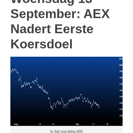
September: AEX
Nadert Eerste
CONTACT
Koersdoel
In Juli nog bijna 800