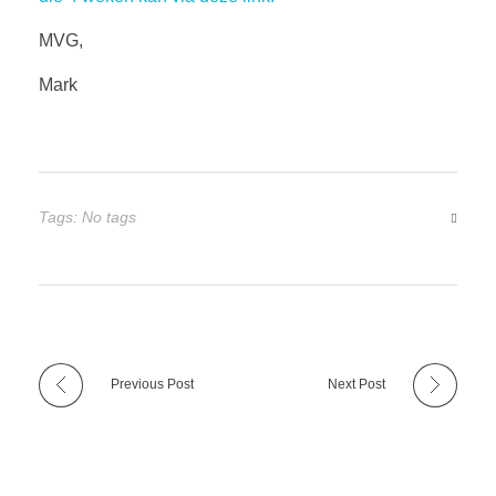
MVG,
Mark
Tags: No tags
Previous Post
Next Post