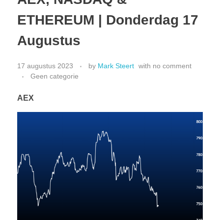
ETHEREUM | Donderdag 17
Augustus
CONTACT
17 augustus 2023
by
Mark Steert
with
no comment
Geen categorie
AEX