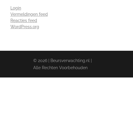
Login
Vermeldingen feed
Reacties feed
WordPress.org
© 2026 | Beursverwachting.nl |
Alle Rechten Voorbehouden