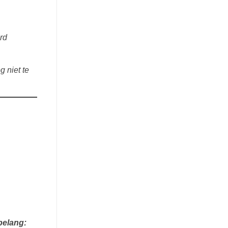
erd
g niet te
belang: