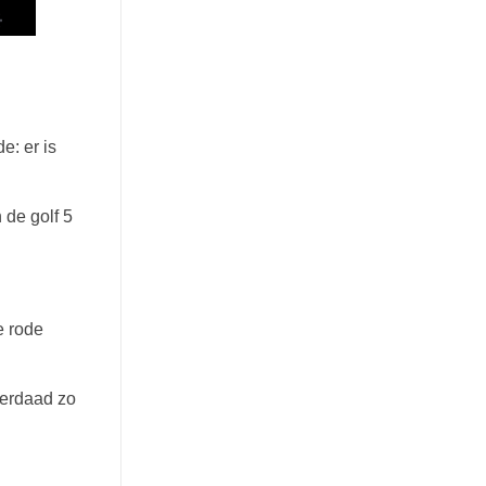
e: er is
 de golf 5
e rode
derdaad zo