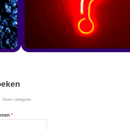
oeken
Geen categorie
henen
*