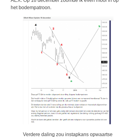
AEX. Op 18 december zoomde ik even mooi in op
het bodempatroon.
Verdere daling zou instapkans opwaartse